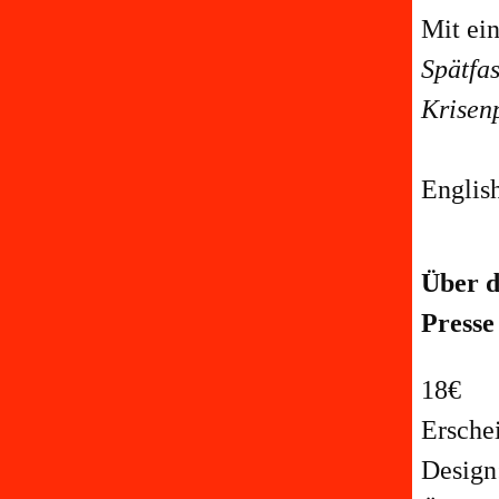
Mit ei
Spätfa
Krisen
Englis
Über d
Presse
18€
Ersche
Design