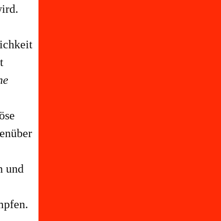
ird.
ichkeit
t
he
öse
genüber
n und
mpfen.