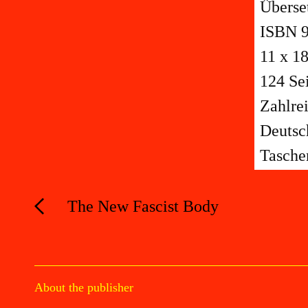
Überse
ISBN 9
11 x 1
124 Se
Zahlre
Deutsc
Tasche
The New Fascist Body
About the publisher