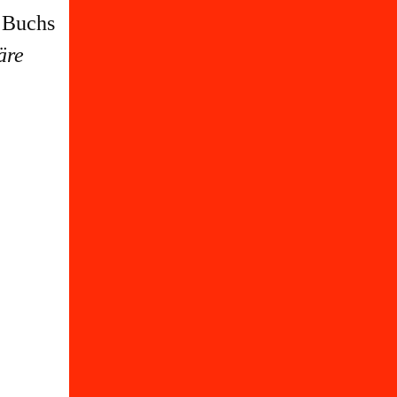
 Buchs
äre