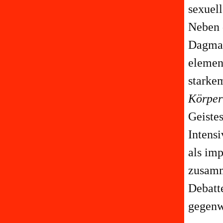
sexuell
Neben 
Dagmar
elemen
starke
Körpe
Geiste
Intens
als im
zusamm
Debatt
gegenw