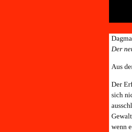
Dagma
Der ne
Aus de
Der Erf
sich ni
aussch
Gewalt 
wenn er