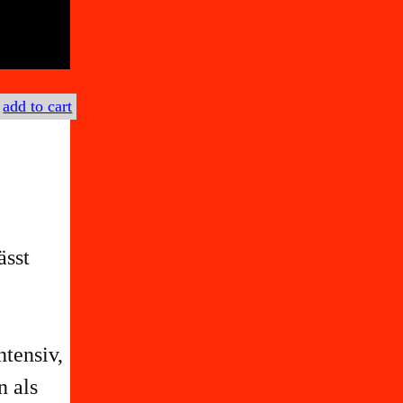
€
add to cart
ässt
tensiv,
n als