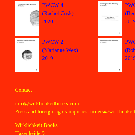
PWCW 4
PW
(Rachel Cusk)
(Ben
2020
201
PWCW 2
PW
(Marianne Wex)
(Rob
2019
201
Contact
info@wirklichkeitbooks.com
Press and foreign rights inquiries:
orders@wirklichkei
Wirklichkeit Books
Hasenheide 9