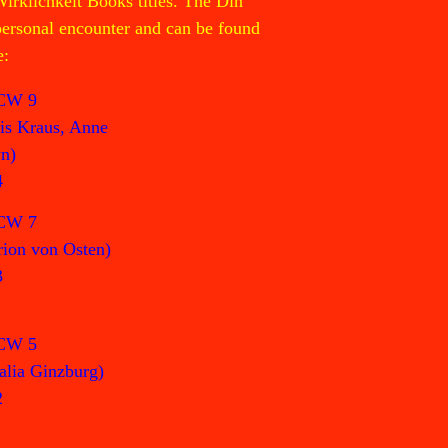
Wirklichkeit Books titles. The Din
 personal encounter and can be found
e:
CW 9
is Kraus, Anne
n)
4
CW 7
ion von Osten)
3
CW 5
alia Ginzburg)
2