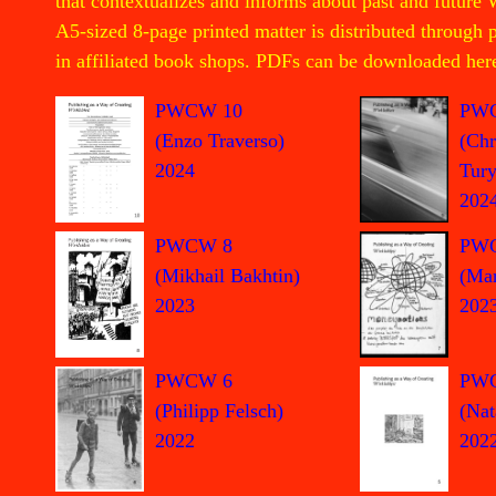
that contextualizes and informs about past and future 
A5-sized 8-page printed matter is distributed through
in affiliated book shops. PDFs can be downloaded her
PW
PWCW 10
(Chr
(Enzo Traverso)
Tury
2024
202
PW
PWCW 8
(Mar
(Mikhail Bakhtin)
202
2023
PWCW 6
PW
(Philipp Felsch)
(Nat
2022
202