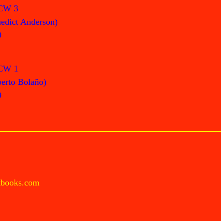
CW 3
edict Anderson)
9
CW 1
erto Bolaño)
9
tbooks.com