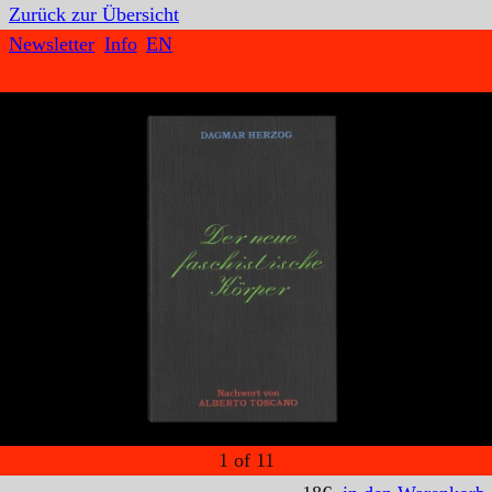
Zurück zur Übersicht
Newsletter
Info
EN
1
of
11