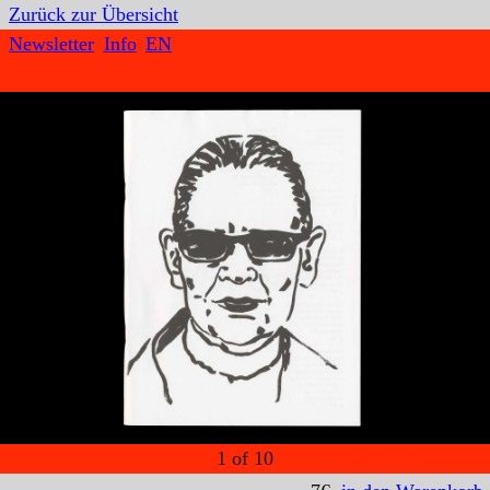
Zurück zur Übersicht
Newsletter
Info
EN
1
of
10